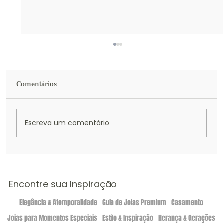
Comentários
Escreva um comentário
Guia de Presentes Yves Joias: Como
Escolher a Joia de Luxo Perfeita para o Dia
das Mães
Encontre sua Inspiração
Elegância & Atemporalidade
Guia de Joias Premium
Casamento
Joias para Momentos Especiais
Estilo & Inspiração
Herança & Gerações