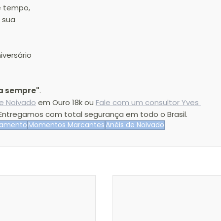
e tempo, 
 sua 
versário 
ra sempre"
.
de Noivado
 em Ouro 18k ou 
Fale com um consultor Yves 
Entregamos com total segurança em todo o Brasil.
amento
Momentos Marcantes
Anéis de Noivado