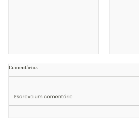
Comentários
Escreva um comentário
Guia de Presentes Yves Joias:
Como Esc
Como Escolher a Joia de Luxo
Noivado 
Perfeita para o Dia das Mães
Definitiv