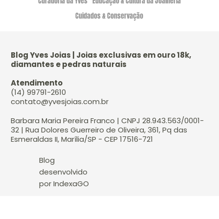
Curadoria da Yves
Educação & Cultura da Joalheria
Cuidados & Conservação
Blog Yves Joias | Joias exclusivas em ouro 18k,
diamantes e pedras naturais
Atendimento
(14) 99791-2610
contato@yvesjoias.com.br
Barbara Maria Pereira Franco | CNPJ 28.943.563/0001-
32 | Rua Dolores Guerreiro de Oliveira, 361, Pq das
Esmeraldas II, Marília/SP - CEP 17516-721
Blog
desenvolvido
por IndexaGO