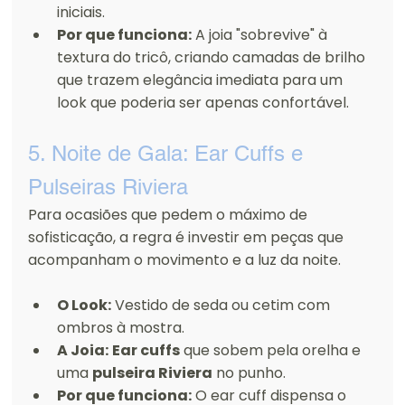
iniciais.
Por que funciona:
 A joia "sobrevive" à 
textura do tricô, criando camadas de brilho 
que trazem elegância imediata para um 
look que poderia ser apenas confortável.
5. Noite de Gala: Ear Cuffs e 
Pulseiras Riviera
Para ocasiões que pedem o máximo de 
sofisticação, a regra é investir em peças que 
acompanham o movimento e a luz da noite.
O Look:
 Vestido de seda ou cetim com 
ombros à mostra.
A Joia:
Ear cuffs
 que sobem pela orelha e 
uma 
pulseira Riviera
 no punho.
Por que funciona:
 O ear cuff dispensa o 