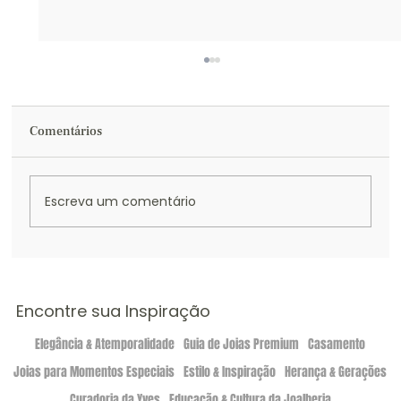
Comentários
Escreva um comentário
Guia Completo: Conheça os Principais
Tipos de Anéis Premium
Encontre sua Inspiração
Elegância & Atemporalidade
Guia de Joias Premium
Casamento
Joias para Momentos Especiais
Estilo & Inspiração
Herança & Gerações
Curadoria da Yves
Educação & Cultura da Joalheria