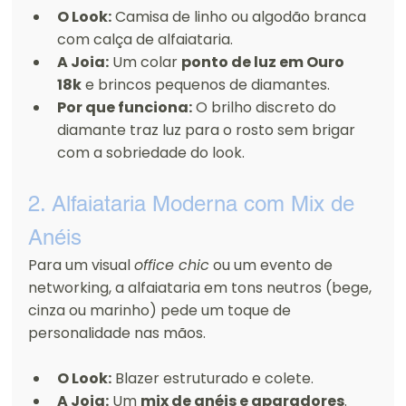
O Look:
 Camisa de linho ou algodão branca 
com calça de alfaiataria.
A Joia:
 Um colar 
ponto de luz em Ouro 
18k
 e brincos pequenos de diamantes.
Por que funciona:
 O brilho discreto do 
diamante traz luz para o rosto sem brigar 
com a sobriedade do look.
2. Alfaiataria Moderna com Mix de 
Anéis
Para um visual 
office chic
 ou um evento de 
networking, a alfaiataria em tons neutros (bege, 
cinza ou marinho) pede um toque de 
personalidade nas mãos.
O Look:
 Blazer estruturado e colete.
A Joia:
 Um 
mix de anéis e aparadores
. 