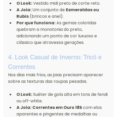
O Look:
 Vestido midi preto de corte reto.
A Joia:
 Um conjunto de 
Esmeraldas ou 
Rubis
 (brincos e anel).
Por que funciona:
 As gemas coloridas 
quebram a monotonia do preto, 
adicionando um ponto de cor luxuoso e 
clássico que atravessa gerações.
4. Look Casual de Inverno: Tricô e 
Correntes
Nos dias mais frios, as joias precisam aparecer 
sobre as texturas das roupas pesadas.
O Look:
 Suéter de gola alta em tons de fendi 
ou off-white.
A Joia:
Correntes em Ouro 18k 
com elos 
aparentes e pingentes de medalhas ou 