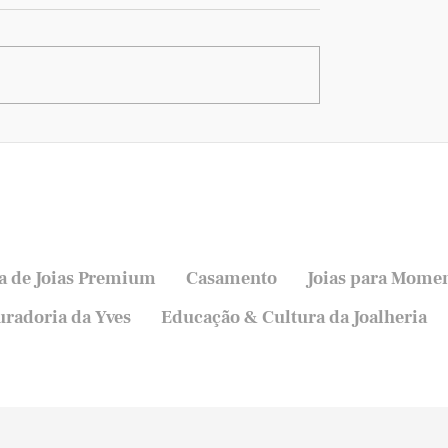
resentes Yves Joias:
Como Escolher o Anel d
olher a Joia de Luxo
Noivado Perfeito: O Gui
 para o Dia das Mães
Definitivo
a de Joias Premium
Casamento
Joias para Momen
uradoria da Yves
Educação & Cultura da Joalheria