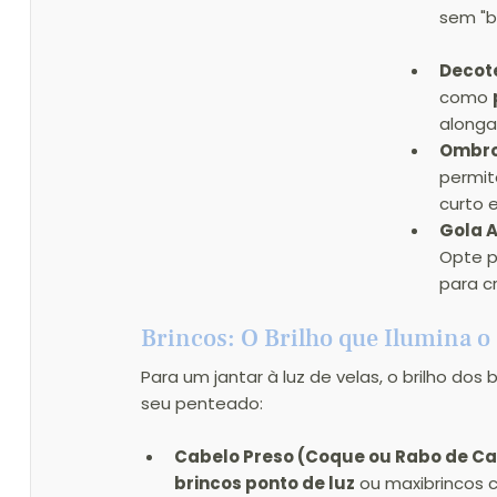
sem "b
Decot
como 
alongad
Ombro
permit
curto 
Gola A
Opte p
para cr
Brincos: O Brilho que Ilumina o
Para um jantar à luz de velas, o brilho dos
seu penteado:
Cabelo Preso (Coque ou Rabo de Ca
brincos ponto de luz
 ou maxibrincos 