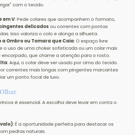
rigar" com o tecido.
e em V
: Pede colares que acompanhem o formato, 
pingentes delicados
 ou correntes com pontas 
as. Isso valoriza o colo e alonga a silhueta.
 a Ombro ou Tomara que Caia
: O espaço livre 
e o uso de uma choker sofisticada ou um colar mais 
e encorpado, que chame a atenção para o rosto.
lta
: Aqui, o colar deve ser usado por cima do tecido. 
or correntes mais longas com pingentes marcantes 
iar um ponto focal de luxo.
 Olhar
 brincos é essencial. A escolha deve levar em conta o 
valo)
: É a oportunidade perfeita para destacar os 
com pedras naturais.