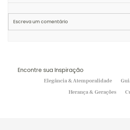
Escreva um comentário
O Dia dos Namorados como o
Guia de P
Início do "Para Sempre": Por
Como Esc
que Aproveitar a Data para o
Perfeita
Pedido de Casamento
Encontre sua Inspiração
Elegância & Atemporalidade
Gui
Herança & Gerações
C