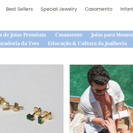
Best Sellers
Special Jewelry
Casamento
Infant
a de Joias Premium
Casamento
Joias para Momen
uradoria da Yves
Educação & Cultura da Joalheria