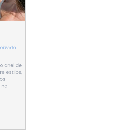
Noivado
 o anel de
e estilos,
dos
 na