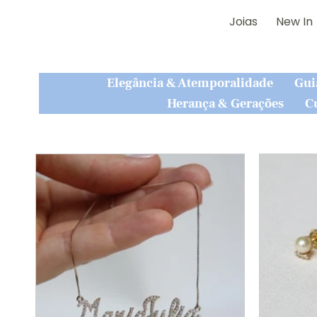
Joias
New In
Elegância & Atemporalidade
Gui
Herança & Gerações
C